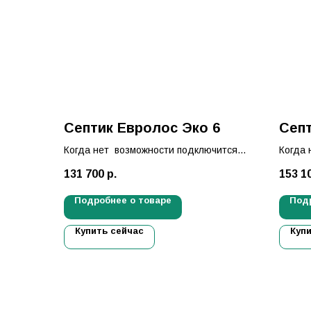
Септик Евролос Эко 6
Септ
Когда нет возможности подключится
Когда 
к центральной канализации.
к цент
131 700
р.
153 1
Решение есть — установка септика
Решени
Евролос Эко!
Евроло
Подробнее о товаре
Под
Купить сейчас
Куп