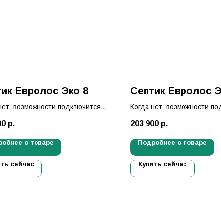
ик Евролос Эко 8
Септик Евролос Э
нет возможности подключится
Когда нет возможности по
ральной канализации.
к центральной канализаци
00
р.
203 900
р.
е есть — установка септика
Решение есть — установка 
с Эко!
Евролос Эко!
робнее о товаре
Подробнее о товаре
ить сейчас
Купить сейчас