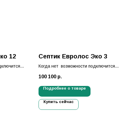
ко 12
Септик Евролос Эко 3
дключится
Когда нет возможности подключится
и.
к центральной канализации.
100 100
р.
септика
Решение есть — установка септика
Евролос Эко!
Подробнее о товаре
Купить сейчас