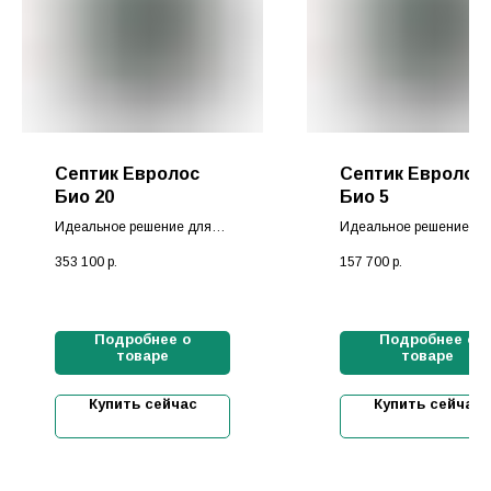
Септик Евролос
Септик Евролос
Био 20
Био 5
Идеальное решение для
Идеальное решение дл
семьи до 20 человек
семьи до 5 человек
353 100
р.
157 700
р.
от компании Евролос
от компании Евролос
Подробнее о
Подробнее о
товаре
товаре
Купить сейчас
Купить сейчас